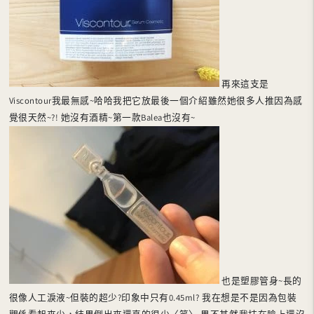
再來這支是
Viscontour我最無感~哈哈我把它放最後一個介紹雖然她很多人推因為感
覺很天然~?! 她沒有酒精~第一款Balea也沒有~
也是塑膠管身~長的
很像人工淚液~但裝的超少?印象中只有0.45ml? 我在想是不是因為包裝