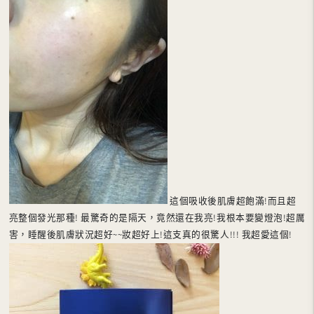
這個吸收後肌膚超飽滿!而且超
亮整個發光那種! 最驚奇的是隔天，竟然還在我亮!我根本要變燈泡!超厲
害，睡醒後肌膚狀況超好~~妝超好上!這支真的很驚人!!! 我超愛這個!