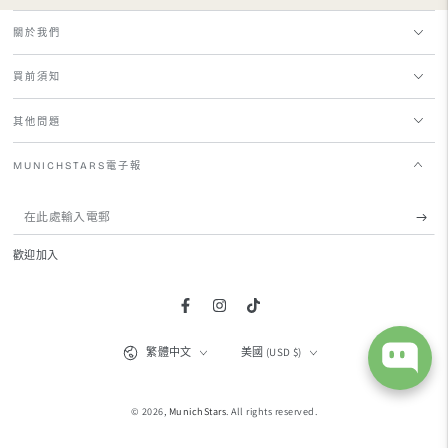
關於我們
買前須知
其他問題
MUNICHSTARS電子報
在
此
歡迎加入
處
輸
Facebook
Instagram
TikTok
入
語
國
繁體中文
美國 (USD $)
電
言
家/
地
郵
區
© 2026,
MunichStars
. All rights reserved.