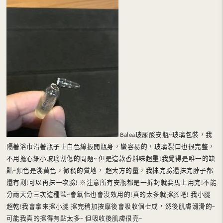
Balea玻尿酸安瓶~玻璃包裝，我
隔著浴巾沿著瓶子上白色線扳開瓶身，蠻容易的，玻璃裂口也很完整，
不用擔心細小玻璃割傷的問題~ 但是這款香料味超重!我覺得是唯一的缺
點~顏色是淺黃色，微稠的質地， 超大方的量，我抹完臉還抹完脖子都
還有剩!可以再抹一次臉! ※注意所有安瓶都是一拆封就要馬上用完!不能
分兩天分三次這種歐~會氧化也會沒效用的!真的太多就擦腳吧! 我小腿
超乾!我會拿來擦小腿 擦完稍加按摩後會吸收個七成，然後肌膚滑滑的~
可能我真的擦得有點太多~ 但吸收後肌膚很亮~