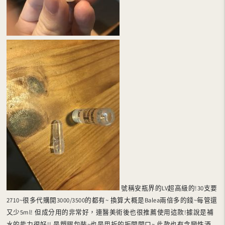
號稱安瓶界的LV超高級的!30支要
2710~很多代購開3000/3500的都有~ 換算大概是Balea兩倍多的錢~每管還
又少5ml! 但成分用的非常好，連醫美術後也很推薦使用這款!據說是補
水的能力很好!! 是塑膠包裝~也是用折的扳開開口~ 此款也有含變性酒