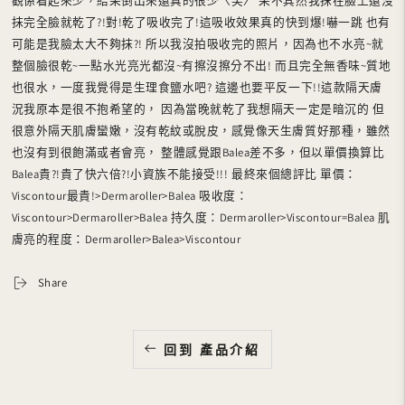
觀係看起來少，結果倒出來還真的很少〈笑〉 果不其然我抹在臉上還沒
抹完全臉就乾了?!對!乾了吸收完了!這吸收效果真的快到爆!嚇一跳 也有
可能是我臉太大不夠抹?! 所以我沒拍吸收完的照片，因為也不水亮~就
整個臉很乾~一點水光亮光都沒~有擦沒擦分不出! 而且完全無香味~質地
也很水，一度我覺得是生理食鹽水吧? 這邊也要平反一下!!這款隔天膚
況我原本是很不抱希望的， 因為當晚就乾了我想隔天一定是暗沉的 但
很意外隔天肌膚蠻嫩，沒有乾紋或脫皮，感覺像天生膚質好那種，雖然
也沒有到很飽滿或者會亮， 整體感覺跟Balea差不多，但以單價換算比
Balea貴?!貴了快六倍?!小資族不能接受!!! 最終來個總評比 單價：
Viscontour最貴!>Dermaroller>Balea 吸收度：
Viscontour>Dermaroller>Balea 持久度：Dermaroller>Viscontour=Balea 肌
膚亮的程度：Dermaroller>Balea>Viscontour
Share
回到 產品介紹