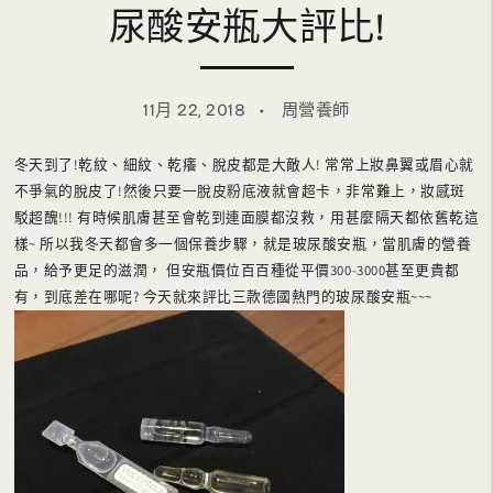
尿酸安瓶大評比!
11月 22, 2018
周營養師
冬天到了!乾紋、細紋、乾癢、脫皮都是大敵人! 常常上妝鼻翼或眉心就
不爭氣的脫皮了!然後只要一脫皮粉底液就會超卡，非常難上，妝感斑
駁超醜!!! 有時候肌膚甚至會乾到連面膜都沒救，用甚麼隔天都依舊乾這
樣~ 所以我冬天都會多一個保養步驟，就是玻尿酸安瓶，當肌膚的營養
品，給予更足的滋潤， 但安瓶價位百百種從平價300-3000甚至更貴都
有，到底差在哪呢? 今天就來評比三款德國熱門的玻尿酸安瓶~~~