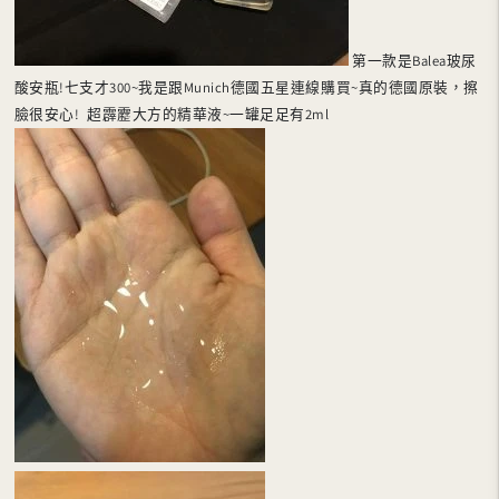
第一款是Balea玻尿
酸安瓶!七支才300~我是跟Munich德國五星連線購買~真的德國原裝，擦
臉很安心!
超霹靂大方的精華液~一罐足足有2ml