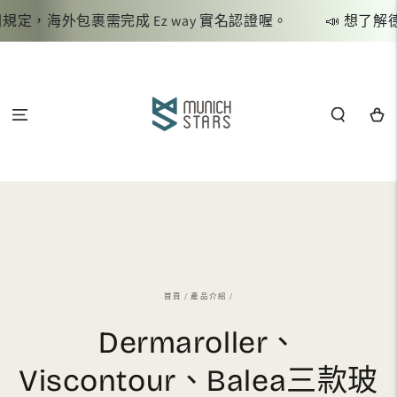
跳到內容
定，海外包裹需完成 Ez way 實名認證喔。
📣 想了解德
購
物
車
首頁
/
產品介紹
/
Dermaroller、
Viscontour、Balea三款玻