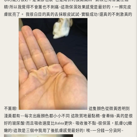
精!所以我覺得不會薰也不刺痛~這款保濕效果感覺是最好的，一擦完皮
膚就亮了。 我很白目的真的去抹眼皮試試~實驗成功!還真的不刺激真的
不薰眼!
這隻顏色從微黃透明到
淺黃都有~~每次出廠顏色都小小不同 這款質地最黏稠~會牽絲~真的是很
好的玻尿酸!而且吸收速度比Balea更快~ 吸收後不黏~很保濕，肌膚QQ嫩
嫩的!這款是三個中我用了後肌膚感覺最好的! 唉~一分錢一分貨阿~